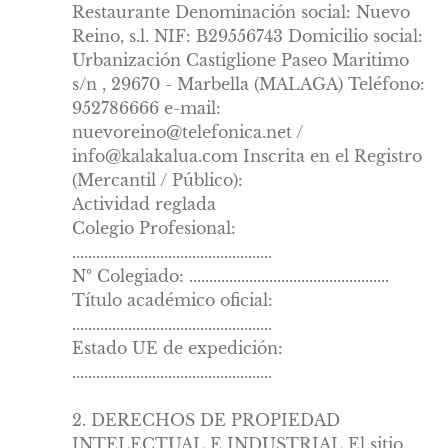
Restaurante Denominación social: Nuevo
Reino, s.l. NIF: B29556743 Domicilio social:
Urbanización Castiglione Paseo Maritimo
s/n , 29670 - Marbella (MALAGA) Teléfono:
952786666 e-mail:
nuevoreino@telefonica.net
/
info@kalakalua.com
Inscrita en el Registro
(Mercantil / Público):
Actividad reglada
Colegio Profesional:
..................................................
Nº Colegiado: ..................................................
Título académico oficial:
..................................................
Estado UE de expedición:
..................................................
2. DERECHOS DE PROPIEDAD
INTELECTUAL E INDUSTRIAL El sitio