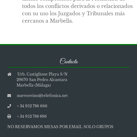
todos los conflictos derivados o relacionados
con su uso los Juzgados y Tribunales más
cercanos a Marbella.
Contacto
Urb. Castiglione Playa S/N
29670 San Pedro Alcantara
Marbella (Málaga)
nuevoreino@telefonica.net
+ 34 952 786 666
+ 34 952 788 896
NO RESERVAMOS MESAS POR EMAIL SOLO GRUPOS